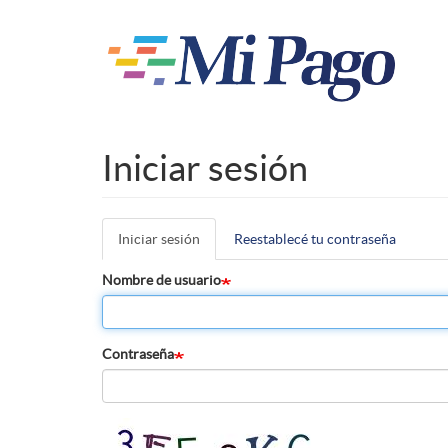
Pasar
al
contenido
principal
Iniciar sesión
Iniciar sesión
(solapa
Reestablecé tu contraseña
Solapas
activa)
principales
Nombre de usuario
Contraseña