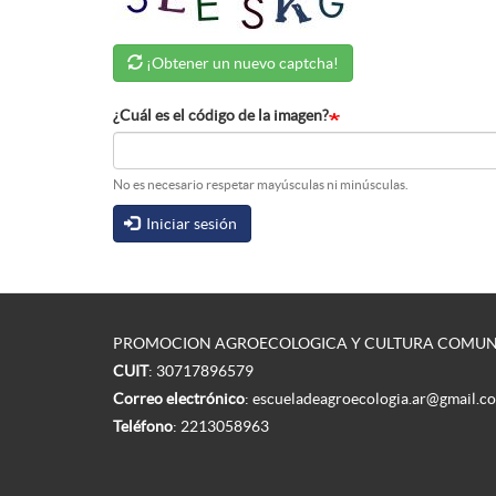
¡Obtener un nuevo captcha!
¿Cuál es el código de la imagen?
No es necesario respetar mayúsculas ni minúsculas.
Iniciar sesión
PROMOCION AGROECOLOGICA Y CULTURA COMUNIT
CUIT
: 30717896579
Correo electrónico
:
escueladeagroecologia.ar@gmail.c
Teléfono
:
2213058963